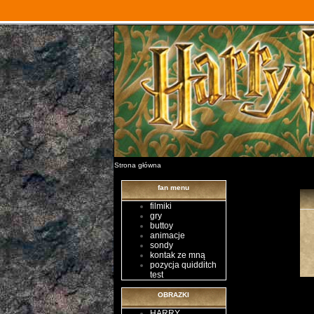
Strona główna
fan menu
filmiki
gry
buttoy
animacje
sondy
kontak ze mną
pozycja quidditch
test
OBRAZKI
HARRY