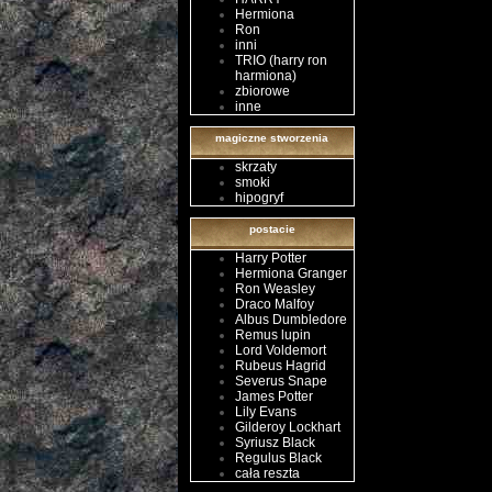
Hermiona
Ron
inni
TRIO (harry ron
harmiona)
zbiorowe
inne
magiczne stworzenia
skrzaty
smoki
hipogryf
postacie
Harry Potter
Hermiona Granger
Ron Weasley
Draco Malfoy
Albus Dumbledore
Remus lupin
Lord Voldemort
Rubeus Hagrid
Severus Snape
James Potter
Lily Evans
Gilderoy Lockhart
Syriusz Black
Regulus Black
cała reszta